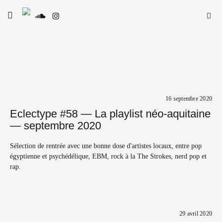
Skip
Searc
toggle
to
SE
Le Type
open/close
for:
sidebar
content
16 septembre 2020
Eclectype #58 — La playlist néo-aquitaine
— septembre 2020
Sélection de rentrée avec une bonne dose d'artistes locaux, entre pop
égyptienne et psychédélique, EBM, rock à la The Strokes, nerd pop et
rap.
29 avril 2020