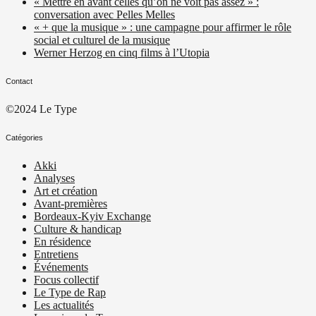
« Mettre en avant celles qu’on ne voit pas assez » :
conversation avec Pelles Melles
« + que la musique » : une campagne pour affirmer le rôle
social et culturel de la musique
Werner Herzog en cinq films à l’Utopia
Contact
©2024 Le Type
Catégories
Akki
Analyses
Art et création
Avant-premières
Bordeaux-Kyiv Exchange
Culture & handicap
En résidence
Entretiens
Événements
Focus collectif
Le Type de Rap
Les actualités