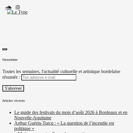
Skip
to
content
toggle
Le Type
Média culturel, indépendant et local.
open/close
Newsletter
sidebar
Toutes les semaines, l'actualité culturelle et artistique bordelaise
résumée :
Articles récents
Le guide des festivals du mois d’août 2026 à Bordeaux et en
Nouvelle-Aquitaine
Arthur Guérin-Turcq : « La question de l’incendie est
politique »