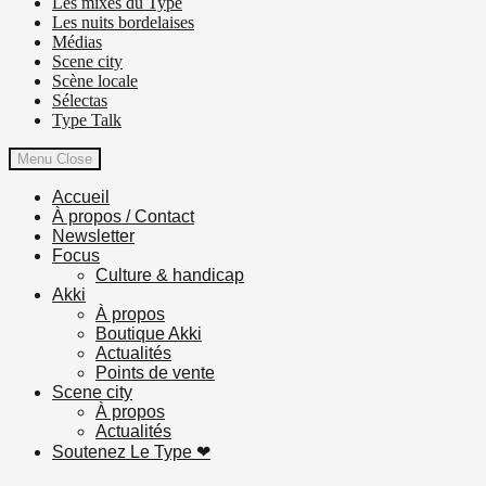
Les mixes du Type
Les nuits bordelaises
Médias
Scene city
Scène locale
Sélectas
Type Talk
Menu
Close
Accueil
À propos / Contact
Newsletter
Focus
Culture & handicap
Akki
À propos
Boutique Akki
Actualités
Points de vente
Scene city
À propos
Actualités
Soutenez Le Type ❤︎