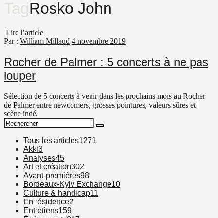
Tag
Rosko John
Lire l’article
Par :
William Millaud
4 novembre 2019
Rocher de Palmer : 5 concerts à ne pas
louper
Sélection de 5 concerts à venir dans les prochains mois au Rocher
de Palmer entre newcomers, grosses pointures, valeurs sûres et
scène indé.
Search
Search
for:
Tous les articles
1271
Akki
3
Analyses
45
Art et création
302
Avant-premières
98
Bordeaux-Kyiv Exchange
10
Culture & handicap
11
En résidence
2
Entretiens
159