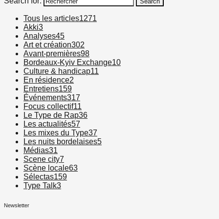
Search for:
Search
Tous les articles
1271
Akki
3
Analyses
45
Art et création
302
Avant-premières
98
Bordeaux-Kyiv Exchange
10
Culture & handicap
11
En résidence
2
Entretiens
159
Événements
317
Focus collectif
11
Le Type de Rap
36
Les actualités
57
Les mixes du Type
37
Les nuits bordelaises
5
Médias
31
Scene city
7
Scène locale
63
Sélectas
159
Type Talk
3
Newsletter