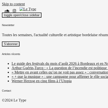
Skip to content
toggle open/close sidebar
Le Type
Média culturel, indépendant et local.
Newsletter
Toutes les semaines, l'actualité culturelle et artistique bordelaise résum
Articles récents
Le guide des festivals du mois d’août 2026 à Bordeaux et en N
Arthur Guérin-Turcq : « La question de l’incendie est politique
« Mettre en avant celles qu’on ne voit pas assez » : conversatio
« + que la musique » : une campagne pour affirmer le rôle social
Werner Herzog en cinq films à l’Utopia
Contact
©2024 Le Type