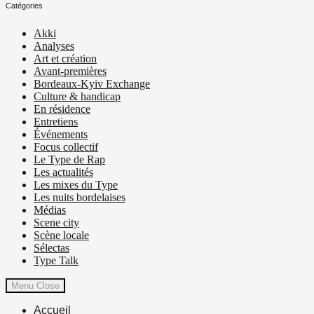
Catégories
Akki
Analyses
Art et création
Avant-premières
Bordeaux-Kyiv Exchange
Culture & handicap
En résidence
Entretiens
Événements
Focus collectif
Le Type de Rap
Les actualités
Les mixes du Type
Les nuits bordelaises
Médias
Scene city
Scène locale
Sélectas
Type Talk
Menu
Close
Accueil