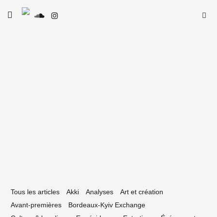
Skip
Searc
toggle
to
SE
Le Type
open/close
for:
sidebar
content
4 novembre 2019
ocher de Palmer : 5 concerts à ne pas
uper
Tous les articles
Akki
Analyses
Art et création
Avant-premières
Bordeaux-Kyiv Exchange