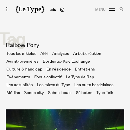
Skip
Searc
toggle
MENU
to
open/close
SEA
Le Type
for:
sidebar
content
Tag
Raibow Pony
Tous les articles
Akki
Analyses
Art et création
Avant-premières
Bordeaux-Kyiv Exchange
Culture & handicap
En résidence
Entretiens
Événements
Focus collectif
Le Type de Rap
Les actualités
Les mixes du Type
Les nuits bordelaises
Médias
Scene city
Scène locale
Sélectas
Type Talk