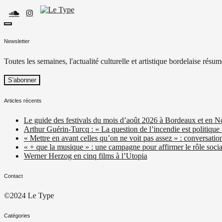
Skip
to
content
toggle
Le Type
Média culturel, indépendant et local.
open/close
Newsletter
sidebar
Toutes les semaines, l'actualité culturelle et artistique bordelaise résum
Articles récents
Le guide des festivals du mois d’août 2026 à Bordeaux et en N
Arthur Guérin-Turcq : « La question de l’incendie est politique
« Mettre en avant celles qu’on ne voit pas assez » : conversatio
« + que la musique » : une campagne pour affirmer le rôle social
Werner Herzog en cinq films à l’Utopia
Contact
©2024 Le Type
Catégories