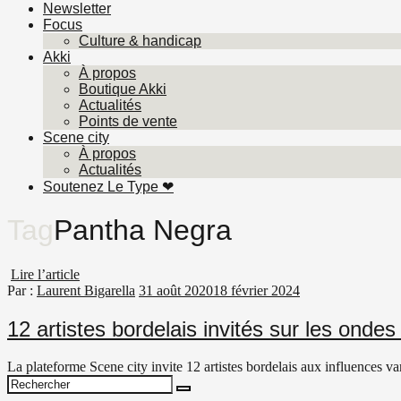
Newsletter
Focus
Culture & handicap
Akki
À propos
Boutique Akki
Actualités
Points de vente
Scene city
À propos
Actualités
Soutenez Le Type ❤︎
Tag
Pantha Negra
Lire l’article
Par :
Laurent Bigarella
31 août 2020
18 février 2024
12 artistes bordelais invités sur les onde
La plateforme Scene city invite 12 artistes bordelais aux influences v
Search
Search
for: