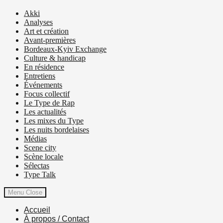
Akki
Analyses
Art et création
Avant-premières
Bordeaux-Kyiv Exchange
Culture & handicap
En résidence
Entretiens
Événements
Focus collectif
Le Type de Rap
Les actualités
Les mixes du Type
Les nuits bordelaises
Médias
Scene city
Scène locale
Sélectas
Type Talk
Menu
Close
Accueil
À propos / Contact