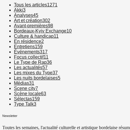
Tous les articles
1271
Akki
3
Analyses
45
Art et création
302
Avant-premières
98
Bordeaux-Kyiv Exchange
10
Culture & handicap
11
En résidence
2
Entretiens
159
Événements
317
Focus collectif
11
Le Type de Rap
36
Les actualités
57
Les mixes du Type
37
Les nuits bordelaises
5
Médias
31
Scene city
7
Scène locale
63
Sélectas
159
Type Talk
3
Newsletter
Toutes les semaines, l'actualité culturelle et artistique bordelaise résum