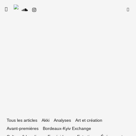
Skip
Searc
toggle
to
SE
Le Type
open/close
for:
sidebar
content
10 avril 2026
 Un point de rendez-vous pour toute une
nération » : se souvenir de l’IBOAT
Tous les articles
Akki
Analyses
Art et création
Avant-premières
Bordeaux-Kyiv Exchange