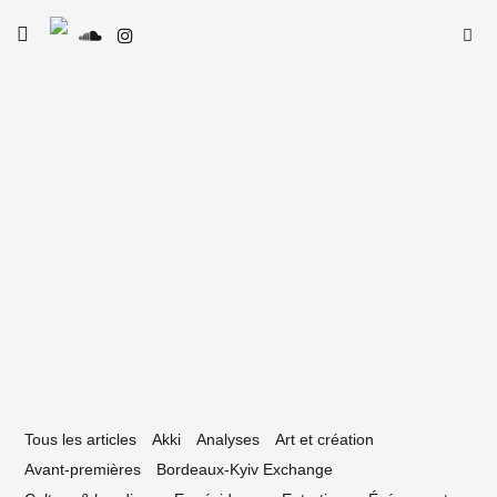
Skip
Searc
toggle
to
SE
Le Type
open/close
for:
sidebar
content
3 février 2026
films à voir au cycle La classe ouvrière
est pas du cinéma à l’Utopia
Tous les articles
Akki
Analyses
Art et création
Avant-premières
Bordeaux-Kyiv Exchange