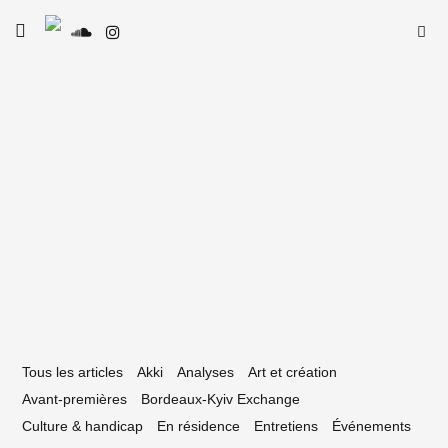
Skip
Searc
toggle
to
SE
Le Type
open/close
for:
sidebar
content
14 juin 2022
e Type de Rap #09 — Cheeko
Tous les articles
Akki
Analyses
Art et création
Avant-premières
Bordeaux-Kyiv Exchange
Culture & handicap
En résidence
Entretiens
Événements