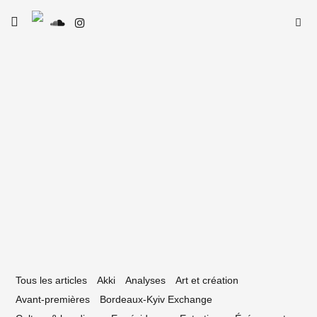
Skip
Searc
toggle
to
SE
Le Type
open/close
for:
sidebar
content
15 mai 2026
lcolm : « Le rap, pour moi, c’est un outil
Tous les articles
Akki
Analyses
Art et création
Avant-premières
Bordeaux-Kyiv Exchange