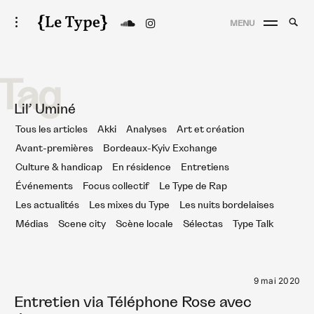
Skip
Searc
toggle
MENU
to
open/close
SEA
Le Type
for:
sidebar
content
Tag
Lil’ Uminé
Tous les articles
Akki
Analyses
Art et création
Avant-premières
Bordeaux-Kyiv Exchange
Culture & handicap
En résidence
Entretiens
Événements
Focus collectif
Le Type de Rap
Les actualités
Les mixes du Type
Les nuits bordelaises
Médias
Scene city
Scène locale
Sélectas
Type Talk
9 mai 2020
Entretien via Téléphone Rose avec