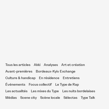
12 mai 2026
s introuvables non-introuvables du
pon sonore d’aurevoirgaba
Tous les articles
Akki
Analyses
Art et création
Avant-premières
Bordeaux-Kyiv Exchange
Culture & handicap
En résidence
Entretiens
Événements
Focus collectif
Le Type de Rap
Les actualités
Les mixes du Type
Les nuits bordelaises
Médias
Scene city
Scène locale
Sélectas
Type Talk