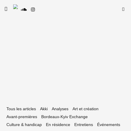
Skip
Searc
toggle
to
SE
Le Type
open/close
for:
sidebar
content
26 septembre 2018
s Typiques #08 – Eclipse Collective
Tous les articles
Akki
Analyses
Art et création
Avant-premières
Bordeaux-Kyiv Exchange
Culture & handicap
En résidence
Entretiens
Événements