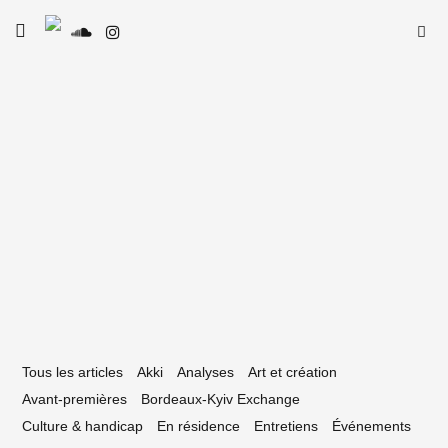
Skip
Searc
toggle
to
SE
Le Type
open/close
for:
sidebar
content
20 avril 2020
lumb : leur EP Reset sur Banzaï Lab
Tous les articles
Akki
Analyses
Art et création
Avant-premières
Bordeaux-Kyiv Exchange
Culture & handicap
En résidence
Entretiens
Événements