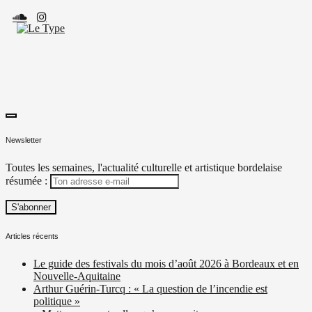
Skip
to
content
toggle
Le Type
Média culturel, indépendant et local.
open/close
Newsletter
sidebar
Toutes les semaines, l'actualité culturelle et artistique bordelaise
résumée :
Articles récents
Le guide des festivals du mois d’août 2026 à Bordeaux et en
Nouvelle-Aquitaine
Arthur Guérin-Turcq : « La question de l’incendie est
politique »