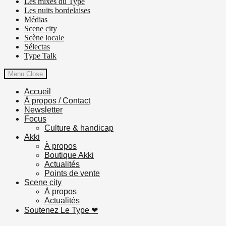
Les mixes du Type
Les nuits bordelaises
Médias
Scene city
Scène locale
Sélectas
Type Talk
Menu
Close
Accueil
À propos / Contact
Newsletter
Focus
Culture & handicap
Akki
À propos
Boutique Akki
Actualités
Points de vente
Scene city
À propos
Actualités
Soutenez Le Type ❤︎