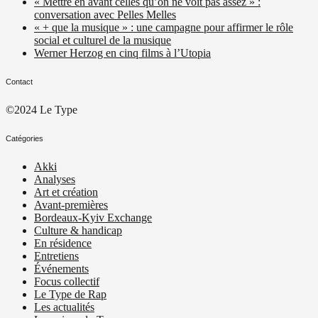
« Mettre en avant celles qu’on ne voit pas assez » :
conversation avec Pelles Melles
« + que la musique » : une campagne pour affirmer le rôle
social et culturel de la musique
Werner Herzog en cinq films à l’Utopia
Contact
©2024 Le Type
Catégories
Akki
Analyses
Art et création
Avant-premières
Bordeaux-Kyiv Exchange
Culture & handicap
En résidence
Entretiens
Événements
Focus collectif
Le Type de Rap
Les actualités