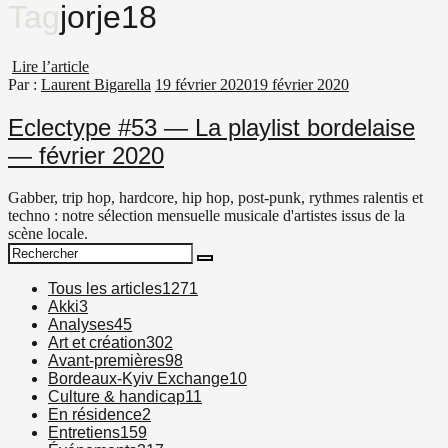
Tag
jorje18
Lire l’article
Par :
Laurent Bigarella
19 février 2020
19 février 2020
Eclectype #53 — La playlist bordelaise
— février 2020
Gabber, trip hop, hardcore, hip hop, post-punk, rythmes ralentis et
techno : notre sélection mensuelle musicale d'artistes issus de la
scène locale.
Search
Search
for:
Tous les articles
1271
Akki
3
Analyses
45
Art et création
302
Avant-premières
98
Bordeaux-Kyiv Exchange
10
Culture & handicap
11
En résidence
2
Entretiens
159