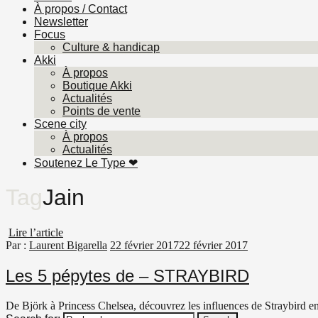
À propos / Contact
Newsletter
Focus
Culture & handicap
Akki
À propos
Boutique Akki
Actualités
Points de vente
Scene city
À propos
Actualités
Soutenez Le Type ❤︎
Tag
Jain
Lire l’article
Par :
Laurent Bigarella
22 février 2017
22 février 2017
Les 5 pépytes de – STRAYBIRD
De Björk à Princess Chelsea, découvrez les influences de Straybird en