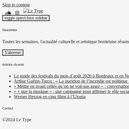
Skip to content
toggle open/close sidebar
Le Type
Média culturel, indépendant et local.
Newsletter
Toutes les semaines, l'actualité culturelle et artistique bordelaise résum
Articles récents
Le guide des festivals du mois d’août 2026 à Bordeaux et en N
Arthur Guérin-Turcq : « La question de l’incendie est politique
« Mettre en avant celles qu’on ne voit pas assez » : conversatio
« + que la musique » : une campagne pour affirmer le rôle social
Werner Herzog en cinq films à l’Utopia
Contact
©2024 Le Type