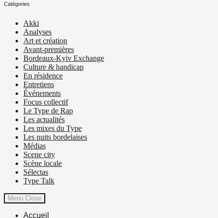
Catégories
Akki
Analyses
Art et création
Avant-premières
Bordeaux-Kyiv Exchange
Culture & handicap
En résidence
Entretiens
Événements
Focus collectif
Le Type de Rap
Les actualités
Les mixes du Type
Les nuits bordelaises
Médias
Scene city
Scène locale
Sélectas
Type Talk
Menu
Close
Accueil