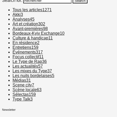
Search for:
Search
Tous les articles
1271
Akki
3
Analyses
45
Art et création
302
Avant-premières
98
Bordeaux-Kyiv Exchange
10
Culture & handicap
11
En résidence
2
Entretiens
159
Événements
317
Focus collectif
11
Le Type de Rap
36
Les actualités
57
Les mixes du Type
37
Les nuits bordelaises
5
Médias
31
Scene city
7
Scène locale
63
Sélectas
159
Type Talk
3
Newsletter