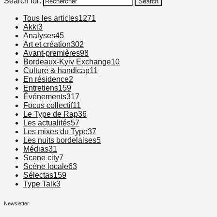
Search for:
Search
Tous les articles
1271
Akki
3
Analyses
45
Art et création
302
Avant-premières
98
Bordeaux-Kyiv Exchange
10
Culture & handicap
11
En résidence
2
Entretiens
159
Événements
317
Focus collectif
11
Le Type de Rap
36
Les actualités
57
Les mixes du Type
37
Les nuits bordelaises
5
Médias
31
Scene city
7
Scène locale
63
Sélectas
159
Type Talk
3
Newsletter