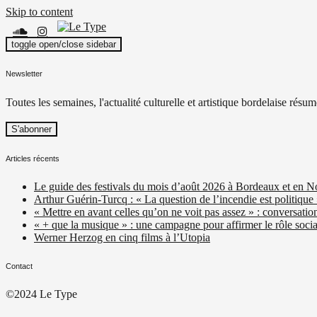
Skip to content
toggle open/close sidebar
Le Type
Média culturel, indépendant et local.
Newsletter
Toutes les semaines, l'actualité culturelle et artistique bordelaise résum
Articles récents
Le guide des festivals du mois d’août 2026 à Bordeaux et en N
Arthur Guérin-Turcq : « La question de l’incendie est politique
« Mettre en avant celles qu’on ne voit pas assez » : conversatio
« + que la musique » : une campagne pour affirmer le rôle social
Werner Herzog en cinq films à l’Utopia
Contact
©2024 Le Type