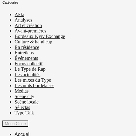
Catégories
Akki
Analyses
Art et création
Avant-premières
Bordeaux-Kyiv Exchange
Culture & handicap
En résidence
Entretiens
Événements
Focus collectif
Le Type de Rap
Les actualités
Les mixes du Type
Les nuits bordelaises
Médias
Scene city
Scène locale
Sélectas
Type Talk
Menu
Close
Accueil