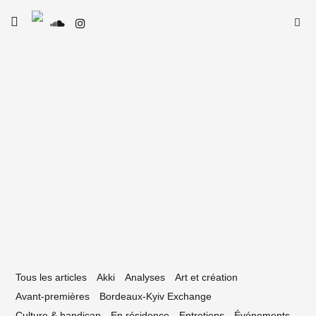
Skip
Searc
toggle
to
open/close
SE
Le Type
for:
sidebar
content
28 avril 2020
liFest : le confinement en 19 tracks
Tous les articles
Akki
Analyses
Art et création
Avant-premières
Bordeaux-Kyiv Exchange
Culture & handicap
En résidence
Entretiens
Événements