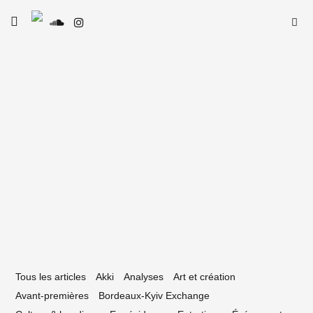
Skip
Searc
toggle
to
SE
Le Type
open/close
for:
sidebar
content
12 mai 2026
s introuvables non-introuvables du
apon sonore d’aurevoirgaba
Tous les articles
Akki
Analyses
Art et création
Avant-premières
Bordeaux-Kyiv Exchange