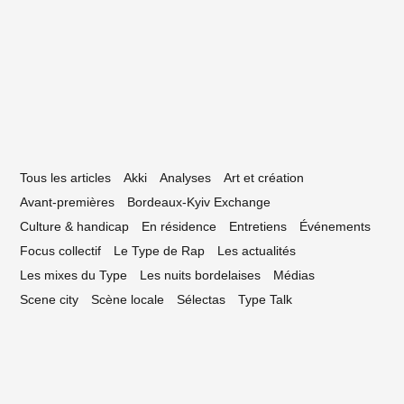
e sauvage, huitième édition : report
hotos
Tous les articles
Akki
Analyses
Art et création
Avant-premières
Bordeaux-Kyiv Exchange
Culture & handicap
En résidence
Entretiens
Événements
Focus collectif
Le Type de Rap
Les actualités
Les mixes du Type
Les nuits bordelaises
Médias
Scene city
Scène locale
Sélectas
Type Talk