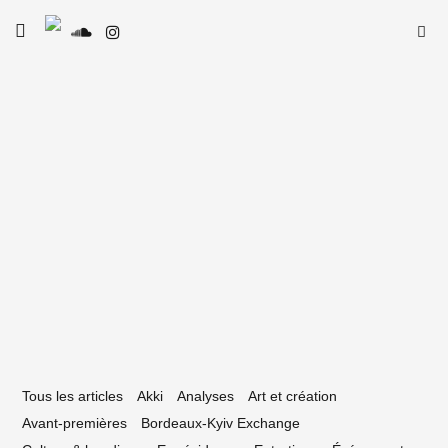
Skip
Searc
toggle
to
SE
Le Type
open/close
for:
sidebar
content
24 septembre 2025
Écouter, c’est déjà un geste politique » :
tretien avec Félix Blume
Tous les articles
Akki
Analyses
Art et création
Avant-premières
Bordeaux-Kyiv Exchange