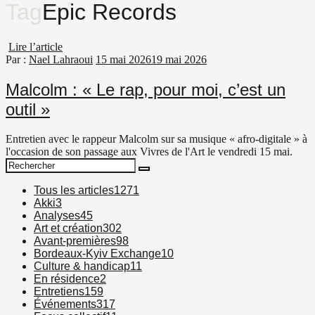
Tag
Epic Records
Lire l’article
Par :
Nael Lahraoui
15 mai 2026
19 mai 2026
Malcolm : « Le rap, pour moi, c’est un
outil »
Entretien avec le rappeur Malcolm sur sa musique « afro-digitale » à
l'occasion de son passage aux Vivres de l'Art le vendredi 15 mai.
Search
Search
for:
Tous les articles
1271
Akki
3
Analyses
45
Art et création
302
Avant-premières
98
Bordeaux-Kyiv Exchange
10
Culture & handicap
11
En résidence
2
Entretiens
159
Événements
317