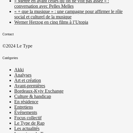
« Mettre en avant celles qu’on ne voit pas assez » :
conversation avec Pelles Melles
« + que la musique » : une campagne pour affirmer le rôle
social et culturel de la musique
Werner Herzog en cinq films à l’Utopia
Contact
©2024 Le Type
Catégories
Akki
Analyses
Art et création
Avant-premières
Bordeaux-Kyiv Exchange
Culture & handicap
En résidence
Entretiens
Événements
Focus collectif
Le Type de Rap
Les actualités