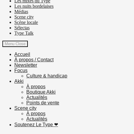
Les mixes du Type
Les nuits bordelaises
Médias
Scene city
Scène locale
Sélectas
Type Talk
Menu
Close
Accueil
À propos / Contact
Newsletter
Focus
Culture & handicap
Akki
À propos
Boutique Akki
Actualités
Points de vente
Scene city
À propos
Actualités
Soutenez Le Type ❤︎