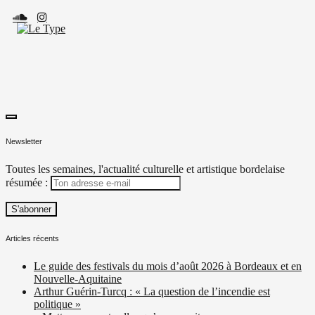
Skip
to
content
toggle
Le Type
Média culturel, indépendant et local.
open/close
Newsletter
sidebar
Toutes les semaines, l'actualité culturelle et artistique bordelaise
résumée :
Articles récents
Le guide des festivals du mois d’août 2026 à Bordeaux et en
Nouvelle-Aquitaine
Arthur Guérin-Turcq : « La question de l’incendie est
politique »