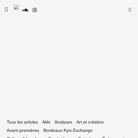
Skip
Searc
toggle
to
SE
Le Type
open/close
for:
sidebar
content
3 février 2026
films à voir au cycle La classe ouvrière
est pas du cinéma à l’Utopia
Tous les articles
Akki
Analyses
Art et création
Avant-premières
Bordeaux-Kyiv Exchange