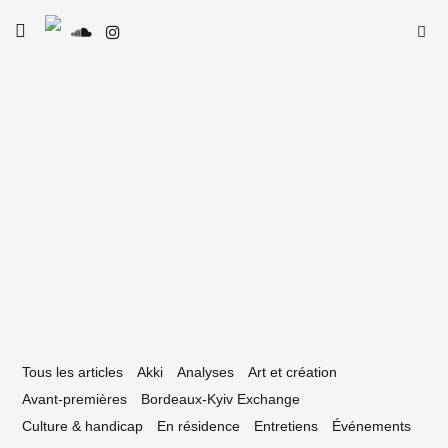
Skip
Searc
toggle
to
SE
Le Type
open/close
for:
sidebar
content
21 octobre 2025
raisons d’aller au festival Isulia 2025
Tous les articles
Akki
Analyses
Art et création
Avant-premières
Bordeaux-Kyiv Exchange
Culture & handicap
En résidence
Entretiens
Événements