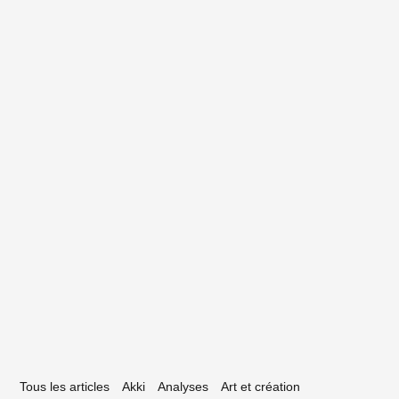
estival Le Bal des Cèdres : streaming
us les arbres à Bègles
29 mai 2020
arluche, nouvelle agence néo-aquitaine
i réveille les patrimoines
Tous les articles
Akki
Analyses
Art et création