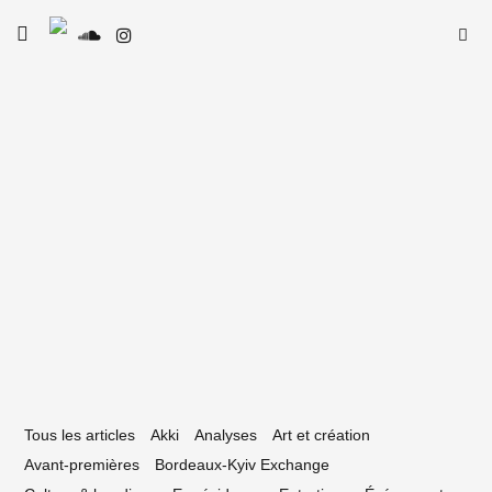
Skip
Searc
toggle
to
SE
Le Type
open/close
for:
sidebar
content
26 janvier 2026
a Rodrigues, chorégraphe : « Je reste
bre artistiquement »
Tous les articles
Akki
Analyses
Art et création
Avant-premières
Bordeaux-Kyiv Exchange