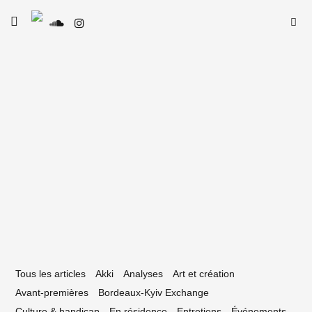
Skip
Searc
toggle
to
open/close
SE
Le Type
for:
sidebar
content
6 juillet 2020
Gee, un homme pressé
Tous les articles
Akki
Analyses
Art et création
Avant-premières
Bordeaux-Kyiv Exchange
Culture & handicap
En résidence
Entretiens
Événements