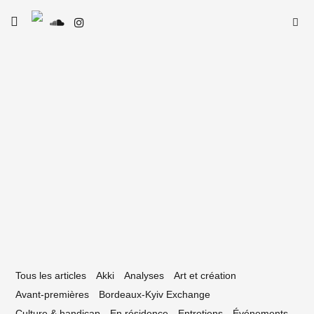
Skip
Searc
toggle
to
SE
Le Type
open/close
for:
sidebar
content
18 février 2026
-delà d’un club : merci l’IBOAT
Tous les articles
Akki
Analyses
Art et création
Avant-premières
Bordeaux-Kyiv Exchange
Culture & handicap
En résidence
Entretiens
Événements