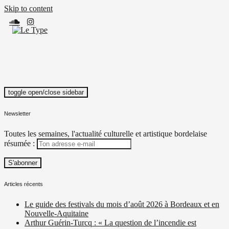
Skip to content
toggle open/close sidebar
Le Type
Média culturel, indépendant et local.
Newsletter
Toutes les semaines, l'actualité culturelle et artistique bordelaise
résumée :
Articles récents
Le guide des festivals du mois d’août 2026 à Bordeaux et en
Nouvelle-Aquitaine
Arthur Guérin-Turcq : « La question de l’incendie est