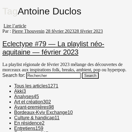
Tag
Antoine Duclos
Lire l’article
Par :
Pierre Thouvenin
28 février 2023
28 février 2023
Eclectype #79 — La playlist néo-
aquitaine — février 2023
La playlist régionale de février 2023 mélange des découvertes de
morceaux aux inspirations folk, breaks, ambient, pop ou hyperpop.
Search for:
Search
Tous les articles
1271
Akki
3
Analyses
45
Art et création
302
Avant-premières
98
Bordeaux-Kyiv Exchange
10
Culture & handicap
11
En résidence
2
Entretiens
159