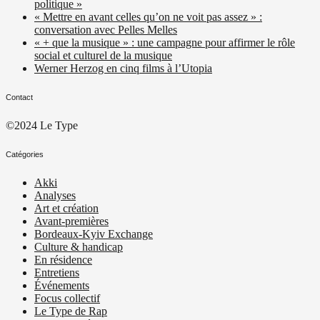
politique »
« Mettre en avant celles qu’on ne voit pas assez » :
conversation avec Pelles Melles
« + que la musique » : une campagne pour affirmer le rôle
social et culturel de la musique
Werner Herzog en cinq films à l’Utopia
Contact
©2024 Le Type
Catégories
Akki
Analyses
Art et création
Avant-premières
Bordeaux-Kyiv Exchange
Culture & handicap
En résidence
Entretiens
Événements
Focus collectif
Le Type de Rap