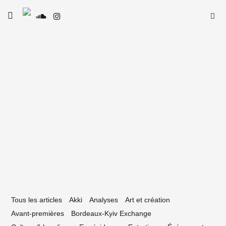
Skip
Searc
toggle
to
SE
Le Type
open/close
for:
sidebar
content
9 avril 2026
REMIÈRE : Luxie – Why did we break
 so quickly??
Tous les articles
Akki
Analyses
Art et création
Avant-premières
Bordeaux-Kyiv Exchange