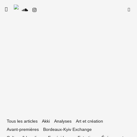
Skip
Searc
toggle
to
SE
Le Type
open/close
for:
sidebar
content
6 novembre 2019
oom sur 4 dates marquantes à venir au
angar FL
Tous les articles
Akki
Analyses
Art et création
Avant-premières
Bordeaux-Kyiv Exchange