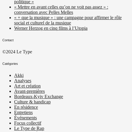
politique »
« Mettre en avant celles qu’on ne voit pas assez » :
conversation avec Pelles Melles
« + que la musique » : une campagne pour affirmer le rôle
social et culturel de la musique
Werner Herzog en cinq films à l’Utopia
Contact
©2024 Le Type
Catégories
Akki
Analyses
Art et création
Avant-premières
Bordeaux-Kyiv Exchange
Culture & handicap
En résidence
Entretiens
Événements
Focus collectif
Le Type de Rap