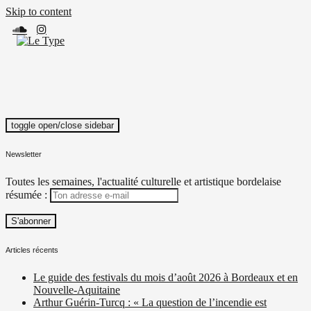
Skip to content
toggle open/close sidebar
Le Type
Média culturel, indépendant et local.
Newsletter
Toutes les semaines, l'actualité culturelle et artistique bordelaise
résumée :
Articles récents
Le guide des festivals du mois d’août 2026 à Bordeaux et en
Nouvelle-Aquitaine
Arthur Guérin-Turcq : « La question de l’incendie est