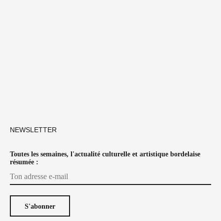
Ces nouveaux gros festivals qui
débarquent à Bordeaux : « C’est David
contre Goliath »
3 septembre 2025
1
2
3
4
…
6
NEWSLETTER
Toutes les semaines, l'actualité culturelle et artistique bordelaise
résumée :